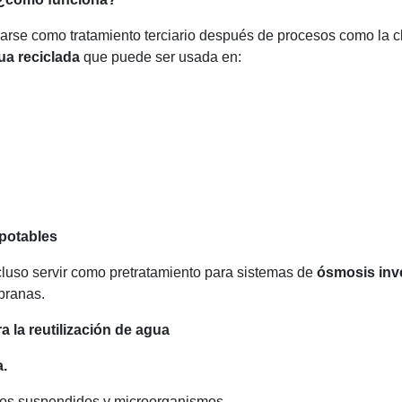
zarse como tratamiento terciario después de procesos como la clar
ua reciclada
que puede ser usada en:
potables
luso servir como pretratamiento para sistemas de
ósmosis inv
branas.
ra la reutilización de agua
a.
dos suspendidos y microorganismos.