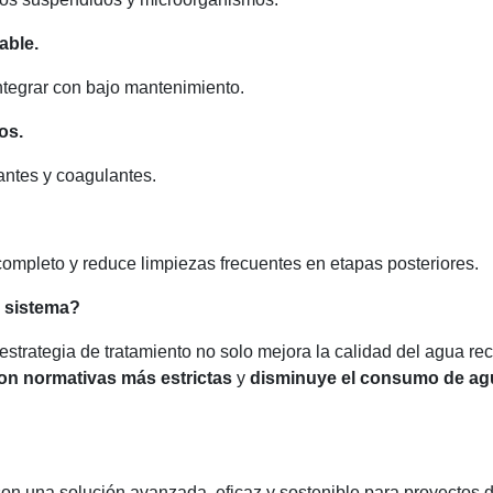
able.
ntegrar con bajo mantenimiento.
os.
ntes y coagulantes.
completo y reduce limpiezas frecuentes en etapas posteriores.
 sistema?
estrategia de tratamiento no solo mejora la calidad del agua re
on normativas más estrictas
y
disminuye el consumo de ag
on una solución avanzada, eficaz y sostenible para proyectos 