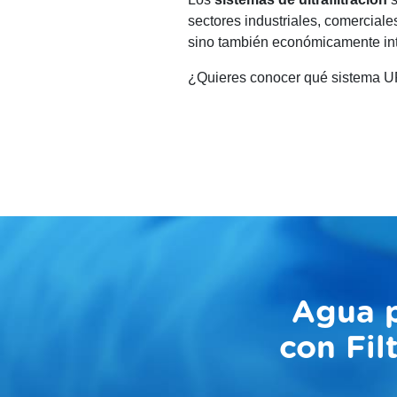
sectores industriales, comerciale
sino también económicamente int
¿Quieres conocer qué sistema UF 
Agua p
con Fil