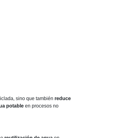
ciclada, sino que también
reduce
ua potable
en procesos no
de
reutilización de agua
en