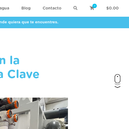
0
 agua
Blog
Contacto
$0.00
nde quiera que te encuentres.
n la
a Clave