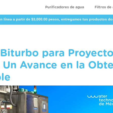
Purificadores de agua
Filtros de
n línea a partir de $3,000.00 pesos, entregamos tus productos do
Biturbo para Proyect
: Un Avance en la Obt
le