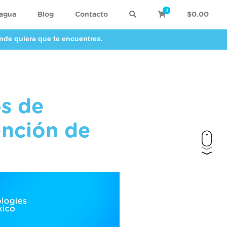
0
 agua
Blog
Contacto
$0.00
nde quiera que te encuentres.
os de
ención de