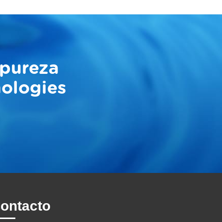
 pureza
nologies
ontacto