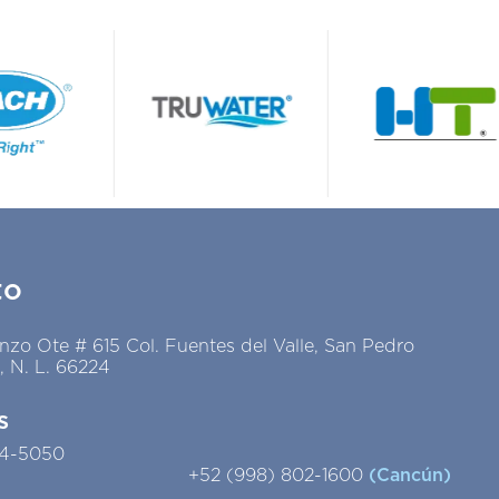
to
nzo Ote # 615 Col. Fuentes del Valle, San Pedro
, N. L. 66224
s
44-5050
+52 (998) 802-1600
(Cancún)