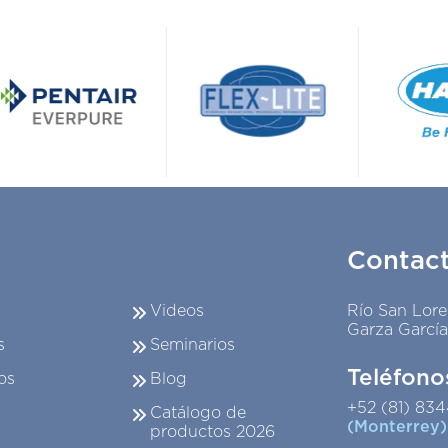
Contac
Videos
Río San Lore
Garza García
s
Seminarios
Teléfono
os
Blog
+52 (81) 83
Catálogo de
(Monterrey)
productos 2026