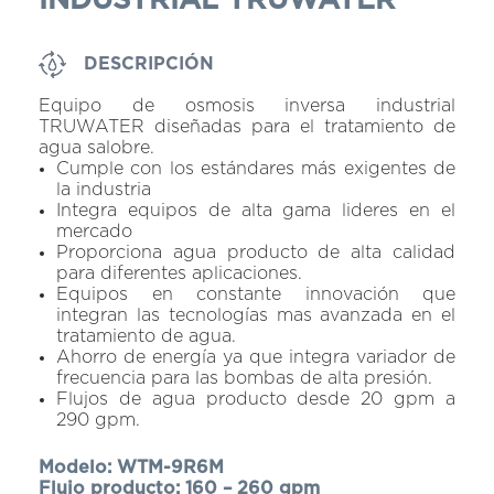
INDUSTRIAL TRUWATER
IN
DESCRIPCIÓN
rial
Equipo de osmosis inversa industrial
Equ
o de
TRUWATER diseñadas para el tratamiento de
TRU
agua salobre.
agua
es de
Cumple con los estándares más exigentes de
Cu
la industria
la
en el
Integra equipos de alta gama lideres en el
In
mercado
m
idad
Proporciona agua producto de alta calidad
Pr
para diferentes aplicaciones.
pa
 que
Equipos en constante innovación que
E
en el
integran las tecnologías mas avanzada en el
in
tratamiento de agua.
tr
or de
Ahorro de energía ya que integra variador de
Ah
n.
frecuencia para las bombas de alta presión.
fr
pm a
Flujos de agua producto desde 20 gpm a
F
290 gpm.
29
Modelo: WTM-9R6M
Mod
Flujo producto: 160 – 260 gpm
Flu