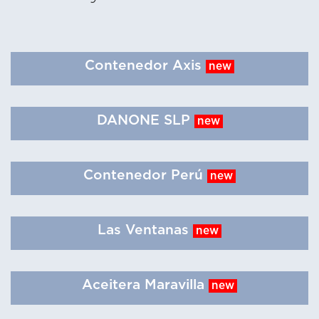
Contenedor Axis
new
DANONE SLP
new
Contenedor Perú
new
Las Ventanas
new
Aceitera Maravilla
new