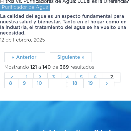
Filtros vs. Purificadores de Agua: ¿Cuál es la Diferencia?
Purificador de Agua
La calidad del agua es un aspecto fundamental para
nuestra salud y bienestar. Tanto en el hogar como en
la industria, el tratamiento del agua se ha vuelto una
necesidad.
12 de Febrero, 2025
« Anterior
Siguiente »
Mostrando
121
a
140
de
369
resultados
1
2
3
4
5
6
7
8
9
10
...
18
19