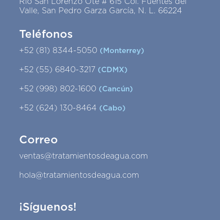
Río San Lorenzo Ote # 615 Col. Fuentes del
Valle, San Pedro Garza García, N. L. 66224
Teléfonos
+52 (81) 8344-5050
(Monterrey)
+52 (55) 6840-3217
(CDMX)
+52 (998) 802-1600
(Cancún)
+52 (624) 130-8464
(Cabo)
Correo
ventas@tratamientosdeagua.com
hola@tratamientosdeagua.com
¡Síguenos!