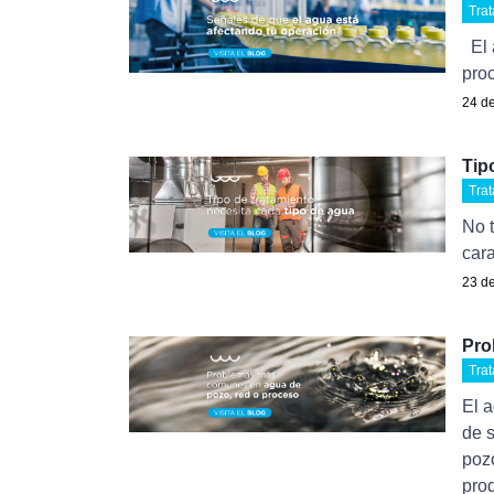
Tra
El 
proc
24 de
Tip
Tra
No 
cara
23 de
Pro
Tra
El a
de s
poz
prod