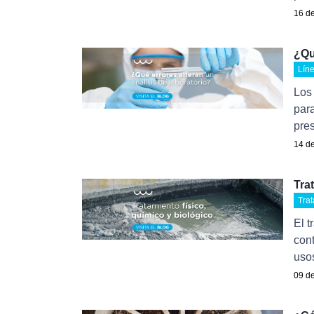
16 de
¿Qu
Líne
Los 
para
pres
14 de
Tra
Tra
El t
cont
usos
09 de