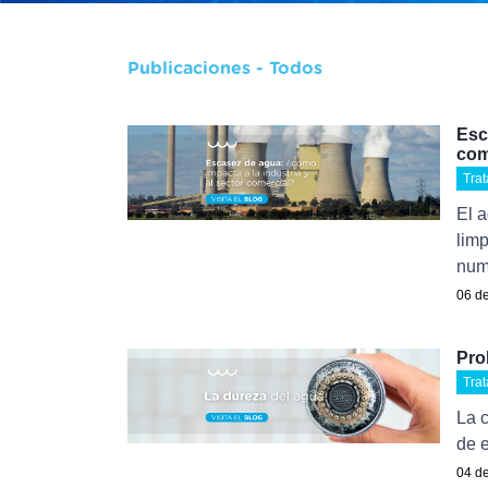
Publicaciones - Todos
Esc
com
Tra
El a
limp
num
06 de
Pro
Tra
La c
de e
04 de