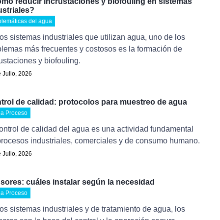
mo reducir incrustaciones y biofouling en sistemas
ustriales?
blemáticas del agua
os sistemas industriales que utilizan agua, uno de los
blemas más frecuentes y costosos es la formación de
ustaciones y biofouling.
 Julio, 2026
trol de calidad: protocolos para muestreo de agua
ea Proceso
ontrol de calidad del agua es una actividad fundamental
procesos industriales, comerciales y de consumo humano.
 Julio, 2026
sores: cuáles instalar según la necesidad
ea Proceso
os sistemas industriales y de tratamiento de agua, los