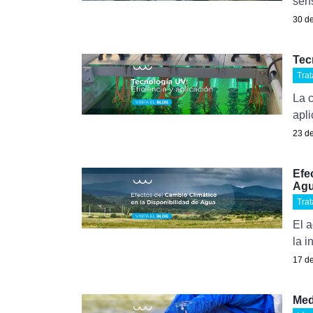
sens
30 de
Tec
Tra
La c
apl
23 de
Efe
Ag
Tra
El a
la i
17 de
Med