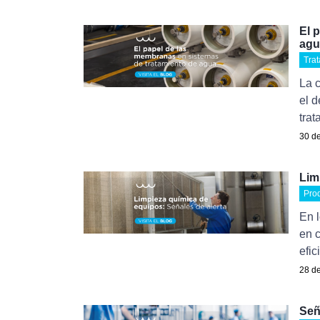
El 
agu
Tra
La 
el d
trat
30 de
Lim
Pro
En l
en 
efic
28 de
Señ