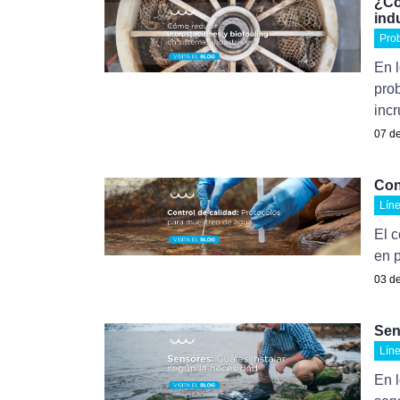
¿Có
ind
Pro
En l
pro
incr
07 de
Con
Lín
El c
en 
03 de
Sen
Lín
En l