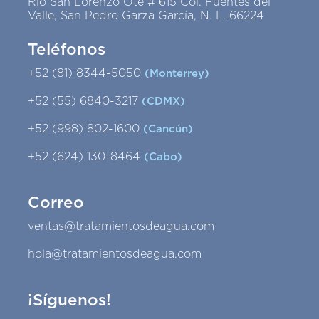
Río San Lorenzo Ote # 615 Col. Fuentes del
Valle, San Pedro Garza García, N. L. 66224
Teléfonos
+52 (81) 8344-5050
(Monterrey)
+52 (55) 6840-3217
(CDMX)
+52 (998) 802-1600
(Cancún)
+52 (624) 130-8464
(Cabo)
Correo
ventas@tratamientosdeagua.com
hola@tratamientosdeagua.com
¡Síguenos!