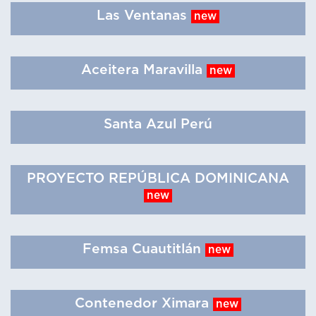
Las Ventanas
new
Aceitera Maravilla
new
Santa Azul Perú
PROYECTO REPÚBLICA DOMINICANA
new
Femsa Cuautitlán
new
Contenedor Ximara
new