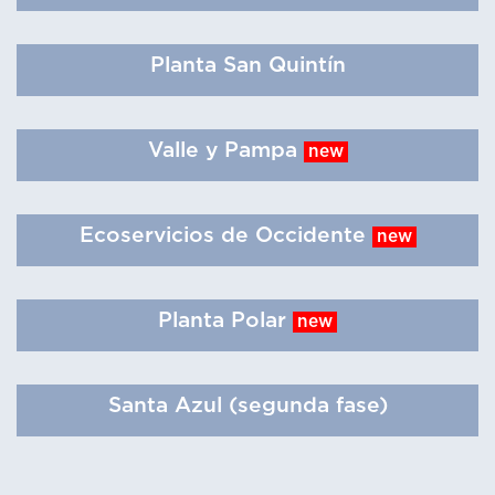
Planta San Quintín
Valle y Pampa
new
Ecoservicios de Occidente
new
Planta Polar
new
Santa Azul (segunda fase)