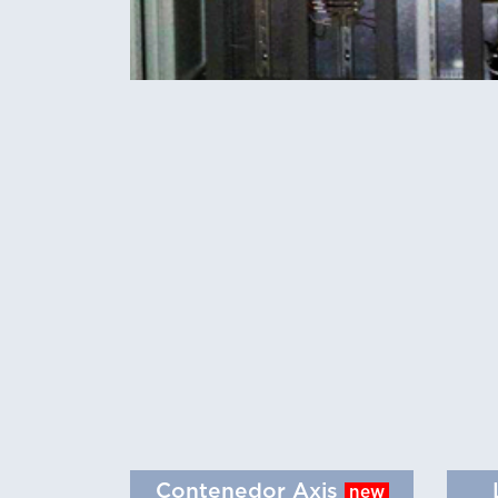
Contenedor Axis
new