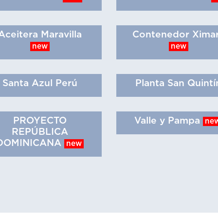
Aceitera Maravilla
Contenedor Xima
new
new
Santa Azul Perú
Planta San Quintí
PROYECTO
Valle y Pampa
ne
REPÚBLICA
DOMINICANA
new