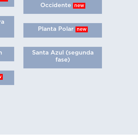
Occidente
new
ra
Planta Polar
new
n
Santa Azul (segunda
fase)
w