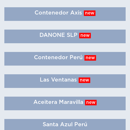
Contenedor Axis
new
DANONE SLP
new
Contenedor Perú
new
Las Ventanas
new
Aceitera Maravilla
new
Santa Azul Perú