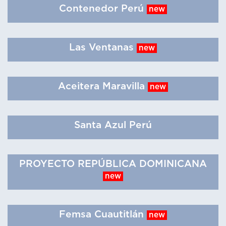
Contenedor Perú
new
Las Ventanas
new
Aceitera Maravilla
new
Santa Azul Perú
PROYECTO REPÚBLICA DOMINICANA
new
Femsa Cuautitlán
new