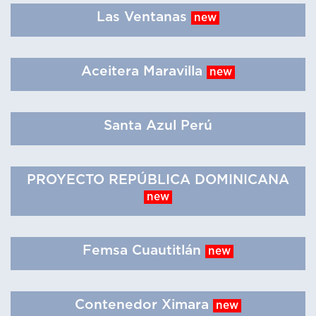
Las Ventanas
new
Aceitera Maravilla
new
Santa Azul Perú
PROYECTO REPÚBLICA DOMINICANA
new
Femsa Cuautitlán
new
Contenedor Ximara
new