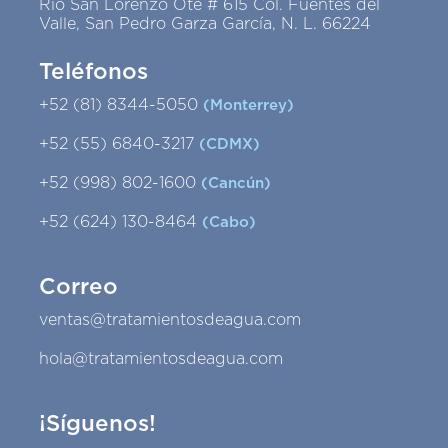
Río San Lorenzo Ote # 615 Col. Fuentes del
Valle, San Pedro Garza García, N. L. 66224
Teléfonos
+52 (81) 8344-5050
(Monterrey)
+52 (55) 6840-3217
(CDMX)
+52 (998) 802-1600
(Cancún)
+52 (624) 130-8464
(Cabo)
Correo
ventas@tratamientosdeagua.com
hola@tratamientosdeagua.com
¡Síguenos!