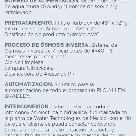
BOMBEO DE ALIMENTACIÓN.
Sistema de bombeo
de agua cruda (Goulds) (1 bomba de servicio y
retrolavado).
PRETRATAMIENTO
. 1 Filtro Turbidex de 48” x 72” y 1
Filtro de Carbón Activado de 48” x 72”.
Dosificación de producto químico AWC.
PROCESO DE ÓSMOSIS INVERSA.
Sistema de
Ósmosis Inversa de 7 recipientes de 4x40 – 6
membranas por recipiente.
Cip de Limpieza.
Lámpara Ultravioleta
Dosificadora de Ajuste de Ph.
AUTOMATIZACIÓN.
Se utilizó para la
automatización de todo el proceso un PLC ALLEN
BRADLEY.
INTERCONEXIÓN
. Cabe señalar que toda la
interconexión eléctrica e hidráulica, fue realizada en
la planta de Water Technologies de México, con el fin
de que el cliente se pueda conectar colocando
tuercas unión para la alimentación producto y
drenaje, facilitando la puesta en marcha del equipo.