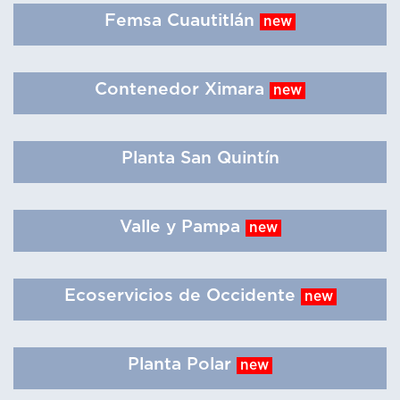
Femsa Cuautitlán
new
Contenedor Ximara
new
Planta San Quintín
Valle y Pampa
new
Ecoservicios de Occidente
new
Planta Polar
new